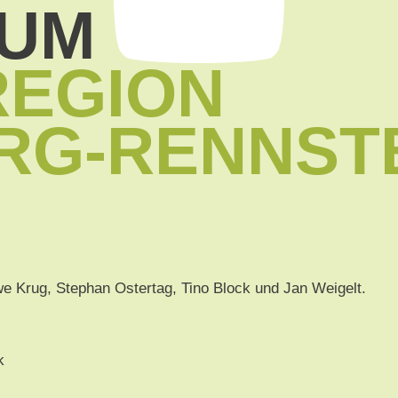
SUM
REGION
RG-RENNST
we Krug, Stephan Ostertag, Tino Block und Jan Weigelt.
k