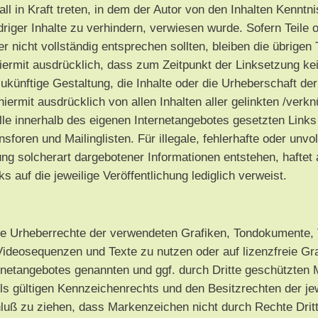
ll in Kraft treten, in dem der Autor von den Inhalten Kennt
riger Inhalte zu verhindern, verwiesen wurde. Sofern Teile
r nicht vollständig entsprechen sollten, bleiben die übrigen
hiermit ausdrücklich, dass zum Zeitpunkt der Linksetzung kei
ukünftige Gestaltung, die Inhalte oder die Urheberschaft der
 hiermit ausdrücklich von allen Inhalten aller gelinkten /ver
 alle innerhalb des eigenen Internetangebotes gesetzten Lin
foren und Mailinglisten. Für illegale, fehlerhafte oder unvo
g solcherart dargebotener Informationen entstehen, haftet al
s auf die jeweilige Veröffentlichung lediglich verweist.
en die Urheberrechte der verwendeten Grafiken, Tondokument
 Videosequenzen und Texte zu nutzen oder auf lizenzfreie 
ternetangebotes genannten und ggf. durch Dritte geschützten
 gültigen Kennzeichenrechts und den Besitzrechten der jew
luß zu ziehen, dass Markenzeichen nicht durch Rechte Dritt